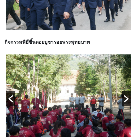
กิจกรรมพิธีขึ้นดอยบูชารอยพระพุทธบาท