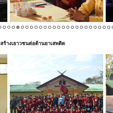
สร้างเยาวชนต่อต้านยาเสพติด