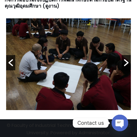
คุณวุฒิอุดมศึกษา (ดูงาน)
Contact us
© Faculty of Industrial Technology, ChiangRai Rajabhat
University. Powered by Administrator.
Open