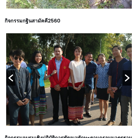
กิจกรรมกฐินสามัคคี2560
กิจกรรมอบรมเชิงปฏิบัติการพัฒนาทักษะตามกรอบมาตรฐาน